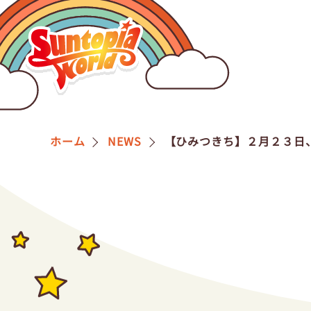
営業カ
ホーム
NEWS
【ひみつきち】２月２３日
サン
NEW
団体