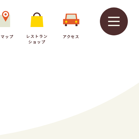
レストラン
内マップ
アクセス
メ
ショップ
ニ
ュ
レストラン
ップ
アクセス
ー
ショップ
を
開
く
安心安全な園の運営について
プライバシーポリシー
会社概要
採用情報
お問い合わせ