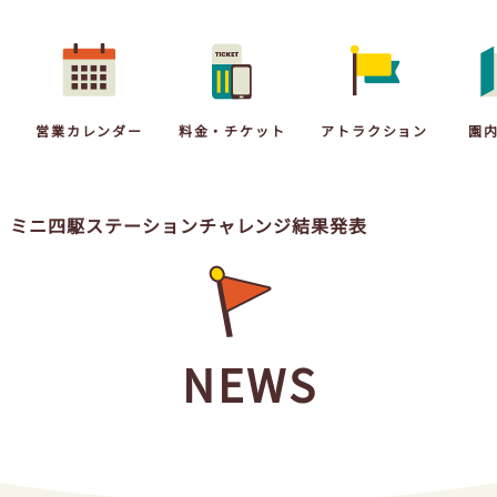
営業カレンダー
料金・チケット
アトラクション
園
レンダー
料金・チケット
アトラクション
園内マ
、ミニ四駆ステーションチャレンジ結果発表
トピアワールドとは
サバイバルゲーム
NEWS
S
太陽のキャンプ場
のお客様へ
オンラインショップ