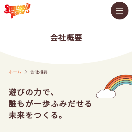
メ
ニ
会社概要
ュ
ー
を
開
く
ホーム
会社概要
営業カレンダー
料金・チケット
アトラクション
遊びの力で、
誰もが⼀歩ふみだせる
未来をつくる。