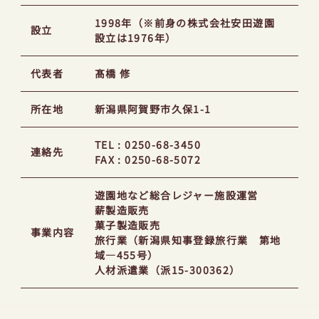
1998年（※前身の株式会社安田遊園
設立
設立は1976年）
代表者
髙橋 修
所在地
新潟県阿賀野市久保1-1
TEL : 0250-68-3450
連絡先
FAX : 0250-68-5072
遊園地など総合レジャー施設運営
薪製造販売
菓子製造販売
事業内容
旅行業（新潟県知事登録旅行業 第地
域―455号）
人材派遣業（派15-300362）