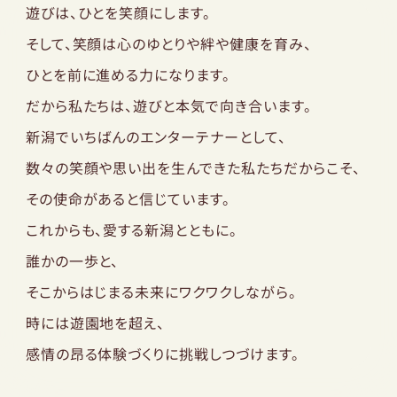
園内マップ
レストラン
アクセス
遊びは、ひとを笑顔にします。
ショップ
そして、笑顔は⼼のゆとりや絆や健康を育み、
ひとを前に進める⼒になります。
だから私たちは、遊びと本気で向き合います。
サントピアワールドとは
新潟でいちばんのエンターテナーとして、
NEWS
数々の笑顔や思い出を⽣んできた私たちだからこそ、
団体のお客様へ
その使命があると信じています。
サバイバルゲーム
これからも、愛する新潟とともに。
太陽のキャンプ場
誰かの⼀歩と、
そこからはじまる未来にワクワクしながら。
オンラインショップ
時には遊園地を超え、
安心安全な園の運営について
感情の昂る体験づくりに挑戦しつづけます。
プライバシーポリシー
会社概要