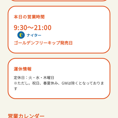
園内マップ
レストラン
アクセス
ショップ
本日の営業時間
9:30～21:00
サントピアワールドとは
ナイター
ゴールデンフリーキップ発売日
NEWS
団体のお客様へ
サバイバルゲーム
運休情報
太陽のキャンプ場
定休日：火・水・木曜日
※ただし。祝日、春夏休み、GWは除くとなっておりま
オンラインショップ
す
安心安全な園の運営について
プライバシーポリシー
営業カレンダー
会社概要