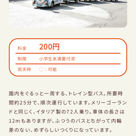
園内マップ
レストラン
アクセス
ショップ
サントピアワールドとは
200円
料金
NEWS
制限
小学生未満要付添
団体のお客様へ
雨天時
◯：可能
サバイバルゲーム
太陽のキャンプ場
園内をぐるっと一周する、トレイン型バス。所要時
オンラインショップ
間約25分で、順次運行しています。メリーゴーラン
ドと同じく、イタリア製の72人乗り。車体の長さは
安心安全な園の運営について
12mもありますが、ふつうのバスとちがって内輪
プライバシーポリシー
差のない、めずらしいつくりになっています。
会社概要