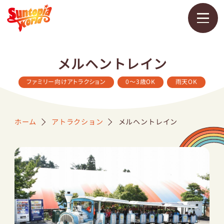
メ
ニ
メルヘントレイン
ュ
ー
を
ファミリー向けアトラクション
0～3歳OK
雨天OK
開
く
ホーム
アトラクション
メルヘントレイン
営業カレンダー
料金・チケット
アトラクション