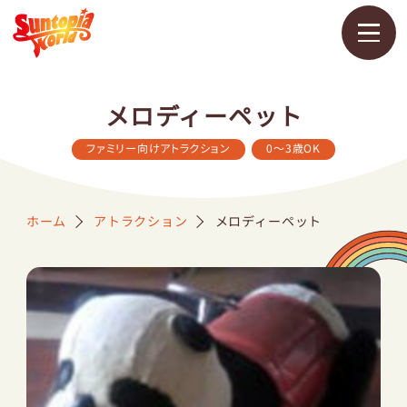
メ
ニ
メロディーペット
ュ
ー
を
ファミリー向けアトラクション
0～3歳OK
開
く
ホーム
アトラクション
メロディーペット
営業カレンダー
料金・チケット
アトラクション