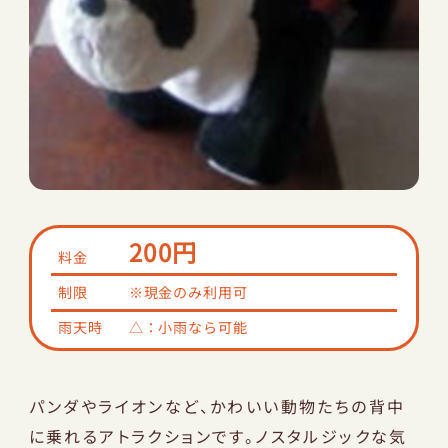
園内マップ
レストラン
アクセス
ショップ
サントピアワールドとは
NEWS
団体のお客様へ
200円
サバイバルゲーム
料金
太陽のキャンプ場
制限
※現金のみ利用可
雨天時
△：小雨なら可能
オンラインショップ
安心安全な園の運営について
パンダやライオンなど、かわいい動物たちの背中
プライバシーポリシー
に乗れるアトラクションです。ノスタルジックな気
会社概要