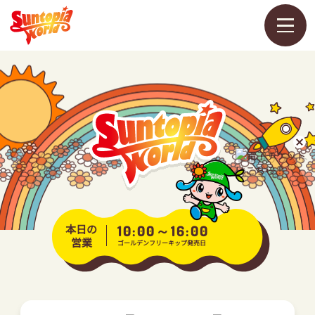
メ
ニ
ュ
ー
を
開
く
営業カレンダー
料金・チケット
アトラクション
本日の
10:00～16:00
営業
ゴールデンフリーキップ発売日