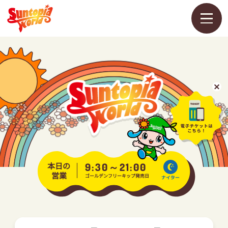
メ
ニ
ュ
ー
を
開
く
営業カレンダー
料金・チケット
アトラクション
本日の
9:30～21:00
営業
ゴールデンフリーキップ発売日
ナイター