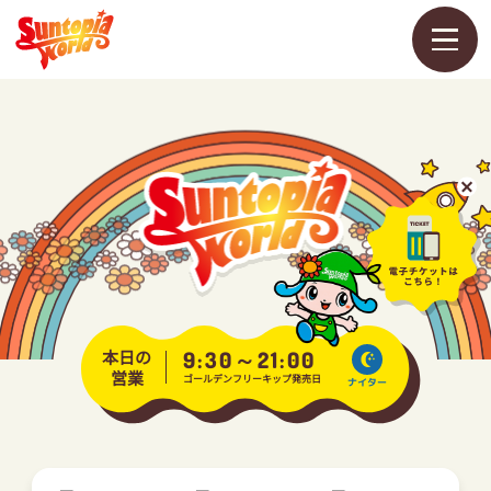
メ
ニ
ュ
ー
を
開
く
営業カレンダー
料金・チケット
アトラクション
本日の
9:30～21:00
営業
ゴールデンフリーキップ発売日
ナイター