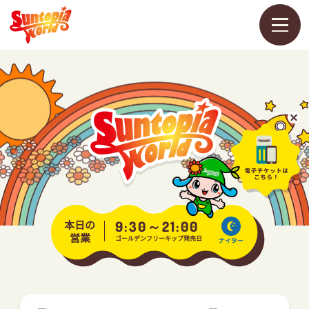
メ
ニ
ュ
ー
を
開
く
営業カレンダー
料金・チケット
アトラクション
本日の
9:30～21:00
営業
ゴールデンフリーキップ発売日
ナイター